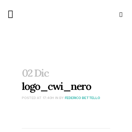
02 Dic
logo_cwi_nero
POSTED AT 17:40H
IN
BY
FEDERICO BETTELLO