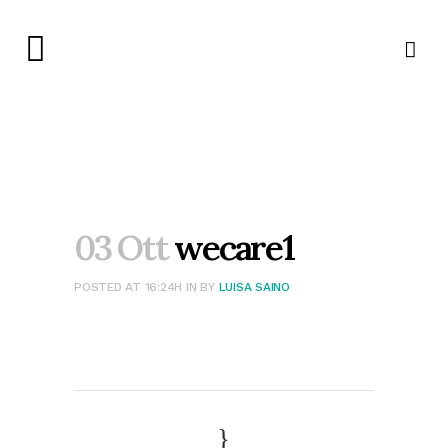
03 Ott
wecare1
POSTED AT 16:24H
IN
BY
LUISA SAINO