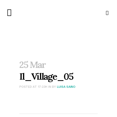
25 Mar
Il_Village_05
POSTED AT 17:23H
IN
BY
LUISA SAINO